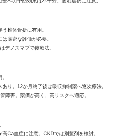
位部への予防効果は不十分。適応選択に注意。
伴う椎体骨折に有用。
には厳密な評価が必要。
はデノスマブで後療法。
用。
スあり。
12
か月終了後は吸収抑制薬へ逐次療法。
血管障害。薬価が高く、高リスクへ適応。
。
が高
Ca
血症に注意。
CKD
では別製剤を検討。