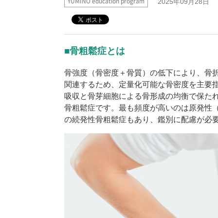
YUMINO education program
2025年09月28日
■骨粗鬆症とは
骨強度（骨密度＋骨質）の低下により、骨
関連するため、定量化可能な骨密度を主要
吸収と骨芽細胞による骨形成の均衡で保た
骨粗鬆症です。最も頻度が高いのは原発性
の続発性骨粗鬆症もあり、鑑別に配慮が必