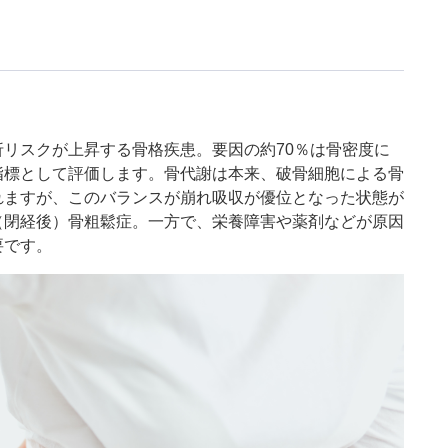
折リスクが上昇する骨格疾患。要因の約
70
％は骨密度に
指標として評価します。骨代謝は本来、破骨細胞による骨
れますが、このバランスが崩れ吸収が優位となった状態が
（閉経後）骨粗鬆症。一方で、栄養障害や薬剤などが原因
要です。