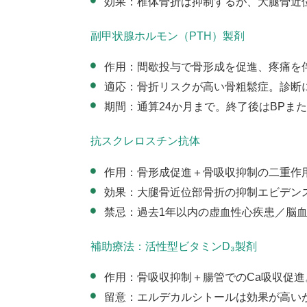
効果：椎体骨折は抑制するが、大腿骨近
副甲状腺ホルモン（PTH）製剤
作用：間歇投与で骨形成を促進、疼痛を
適応：骨折リスクが高い骨粗鬆症。診断
期間：通算
24
か月まで。終了後は
BP
また
抗スクレロスチン抗体
作用：骨形成促進＋骨吸収抑制の二重作
効果：大腿骨近位部骨折の抑制エビデン
禁忌：過去
1
年以内の虚血性心疾患／脳
補助療法：活性型ビタミンD₃製剤
作用：骨吸収抑制＋腸管での
Ca
吸収促進
留意：エルデカルシトールは効果が高い