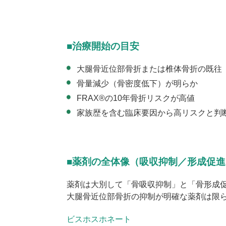
■治療開始の目安
大腿骨近位部骨折または椎体骨折の既往
骨量減少（骨密度低下）が明らか
FRAX®の
10
年骨折リスクが高値
家族歴を含む臨床要因から高リスクと判
■薬剤の全体像（吸収抑制／形成促進
薬剤は大別して「骨吸収抑制」と「骨形成
大腿骨近位部骨折の抑制が明確な薬剤は限
ビスホスホネート