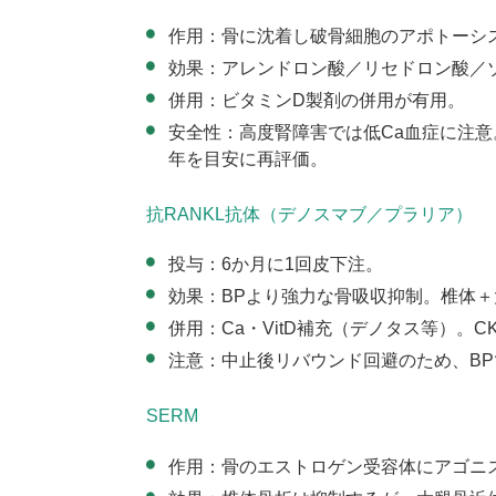
作用：骨に沈着し破骨細胞のアポトーシ
効果：アレンドロン酸／リセドロン酸／
併用：ビタミン
D
製剤の併用が有用。
安全性：高度腎障害では低
Ca
血症に注意
年を目安に再評価。
抗RANKL抗体（デノスマブ／プラリア）
投与：
6
か月に
1
回皮下注。
効果：
BP
より強力な骨吸収抑制。椎体＋
併用：
Ca
・
VitD
補充（デノタス等）。
C
注意：中止後リバウンド回避のため、
BP
SERM
作用：骨のエストロゲン受容体にアゴニ