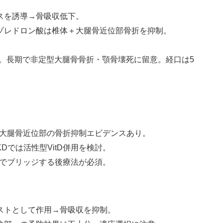
スを誘導
→
骨吸収低下。
ゾレドロン酸は椎体＋大腿骨近位部骨折を抑制。
。長期で非定型大腿骨骨折・顎骨壊死に留意。経口は
5
大腿骨近位部の骨折抑制エビデンスあり。
KD
では活性型
VitD
併用を検討。
でブリッジする後療法が必須。
ストとして作用
→
骨吸収を抑制。