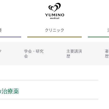
要
クリニック
フ
学会・研究
主要講演
著
会
歴
歴
鬆症の治療薬