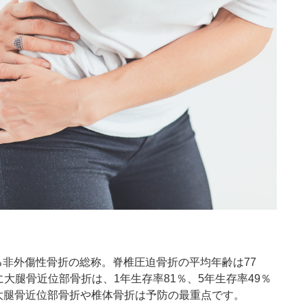
る非外傷性骨折の総称。脊椎圧迫骨折の平均年齢は
77
に大腿骨近位部骨折は、
1
年生存率
81
％、
5
年生存率
49
％
大腿骨近位部骨折や椎体骨折は予防の最重点です。