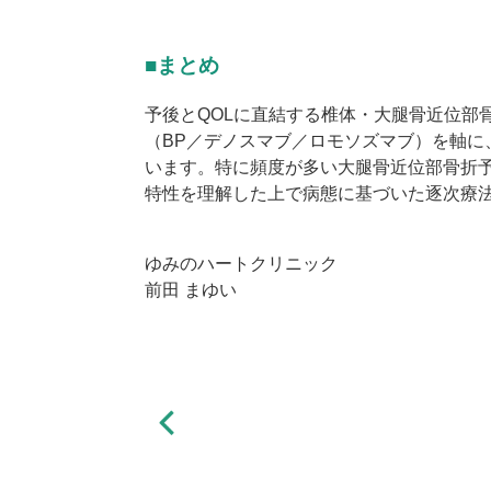
■まとめ
予後と
QOL
に直結する椎体・大腿骨近位部
（
BP
／デノスマブ／ロモソズマブ）を軸に
います。特に頻度が多い大腿骨近位部骨折
特性を理解した上で病態に基づいた逐次療
ゆみのハートクリニック
前田 まゆい