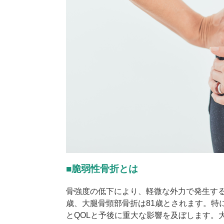
■脆弱性骨折とは
骨強度の低下により、軽微な外力で発生す
歳、大腿骨頸部骨折は
81
歳とされます。特
と
QOL
と予後に重大な影響を及ぼします。