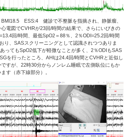
BMI18.5
ESS:4
健診で不整脈を指摘され、静脈瘤、
ー心電図で
CVHR
が
23
回
/
時間の結果で、さらにいびきの
=13.4
回
/
時間、最低
SpO2
＝
88
％、
2
％
ODI=25.2
回
/
時間
おり、
SAS
スクリーニングとして認識されつつありま
あっても
SpO2
低下が軽微なことが多く、
2
％
ODI
も
SAS
SG
を行ったところ、
AHI
は
24.4
回
/
時間と
CVHR
と近似し
かですが、
22
時
30
分からノンレム睡眠で左側臥位にもか
います（赤下線部分）。