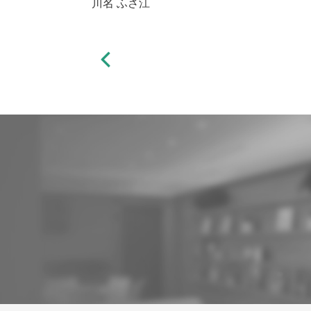
川名 ふさ江