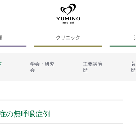
要
クリニック
フ
学会・研究
主要講演
著
会
歴
歴
重症の無呼吸症例