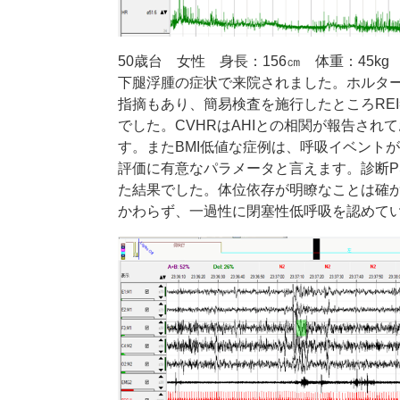
50
歳台 女性 身長：
156
㎝ 体重：
45kg
下腿浮腫の症状で来院されました。ホルタ
指摘もあり、簡易検査を施行したところ
REI
でした。
CVHR
は
AHI
との相関が報告されて
す。また
BMI
低値な症例は、呼吸イベントが
評価に有意なパラメータと言えます。診断
P
た結果でした。体位依存が明瞭なことは確
かわらず、一過性に閉塞性低呼吸を認めて