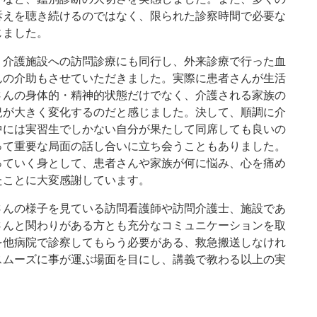
訴えを聴き続けるのではなく、限られた診察時間で必要な
じました。
、介護施設への訪問診療にも同行し、外来診療で行った血
んの介助もさせていただきました。実際に患者さんが生活
さんの身体的・精神的状態だけでなく、介護される家族の
況が大きく変化するのだと感じました。決して、順調に介
中には実習生でしかない自分が果たして同席しても良いの
って重要な局面の話し合いに立ち会うこともありました。
っていく身として、患者さんや家族が何に悩み、心を痛め
たことに大変感謝しています。
さんの様子を見ている訪問看護師や訪問介護士、施設であ
さんと関わりがある方とも充分なコミュニケーションを取
を他病院で診察してもらう必要がある、救急搬送しなけれ
スムーズに事が運ぶ場面を目にし、講義で教わる以上の実