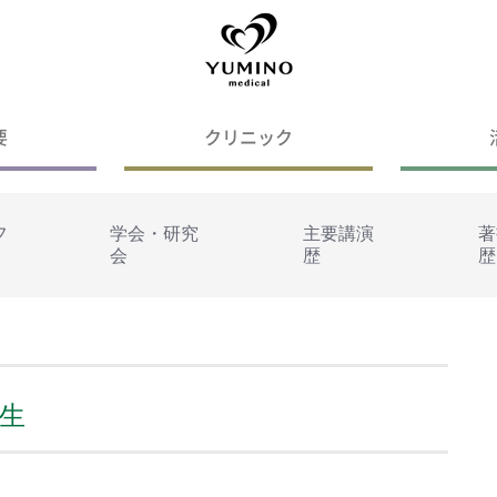
要
クリニック
フ
学会・研究
主要講演
著
会
歴
歴
学生