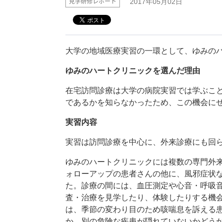
見学研修レポート
2017年05月02日
大学の地域医療実習の一環として、ゆみの
ゆみのハートクリニックを選んだ理由
在宅訪問診療は大学の病院実習では学ぶこ
であるかを知らなかったため、この機会に
実習内容
実習は訪問診療を中心に、外来診療にも回
ゆみのハートクリニックには複数の専門外
ォローアップの患者さんの他に、風邪症状などc
た。診療の間には、血圧測定や心音・呼吸音
査・治療を見学したり、体験したりする機
は、季節の変わり目のため咳喘息を訴える
か、別の危険な疾患が隠れていないかどう